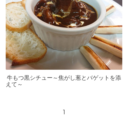
牛もつ黒シチュー～焦がし葱とバゲットを添
えて～
1