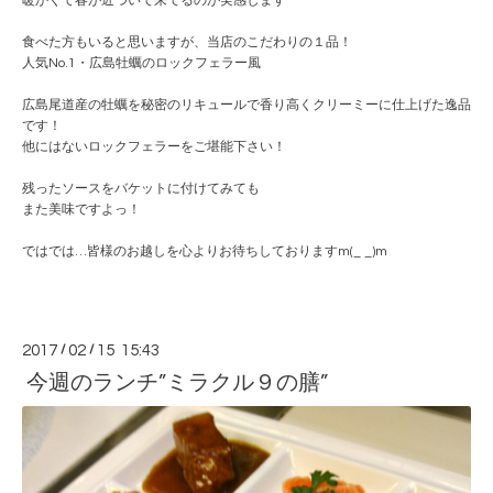
暖かくて春が近づいて来てるのが実感します
食べた方もいると思いますが、当店のこだわりの１品！
人気No.1・広島牡蠣のロックフェラー風
広島尾道産の牡蠣を秘密のリキュールで香り高くクリーミ
ーに仕上げた逸品
です！
他にはないロックフェラーをご堪能下さい！
残ったソースをバケットに付けてみても
また美味ですよっ！
ではでは…皆様のお越しを心よりお待ちしておりますm(_ _)m
2017
/
02
/
15 15:43
今週のランチ”ミラクル９の膳”