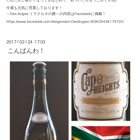
だんだんと暖かくなってきはじめて、気づいたらもう三月ですね♪
今週も元気に営業しております！
～Des Anges ミラクル９の膳～の内容はFacebookに掲載！
https://www.facebook.com/Kaigandori-DesAnges-305635436174720/
2017
/
02
/
24 17:03
こんばんわ！