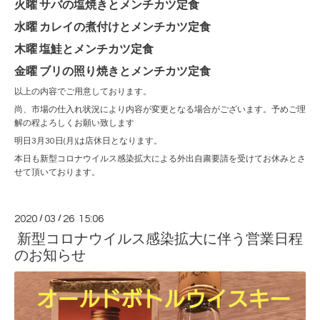
火曜 サバの塩焼きとメンチカツ定食
水曜 カレイの煮付けとメンチカツ定食
木曜 塩鮭とメンチカツ定食
金曜 ブリの照り焼きとメンチカツ定食
以上の内容でご用意しております。
尚、市場の仕入れ状況により内容が変更となる場合がございます。予めご理
解の程よろしくお願い致します
明日3月30日(月)は店休日となります。
本日も新型コロナウイルス感染拡大による外出自粛要請を受けてお休みとさ
せて頂いております。
2020
/
03
/
26 15:06
新型コロナウイルス感染拡大に伴う営業日程
のお知らせ