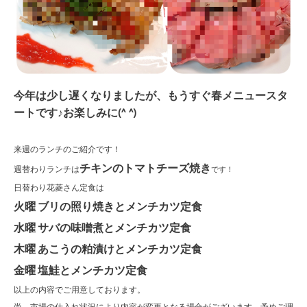
今年は少し遅くなりましたが、もうすぐ春メニュースタ
ートです♪お楽しみに(^ ^)
来週のランチのご紹介です！
チキンのトマトチーズ焼き
週替わりランチは
です！
日替わり花菱さん定食は
火曜 ブリの照り焼きとメンチカツ定食
水曜 サバの味噌煮とメンチカツ定食
木曜 あこうの粕漬けとメンチカツ定食
金曜 塩鮭とメンチカツ定食
以上の内容でご用意しております。