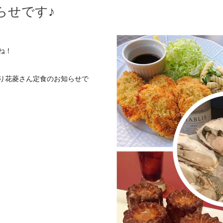
らせです♪
ね！
り花菱さん定食の
お知らせで