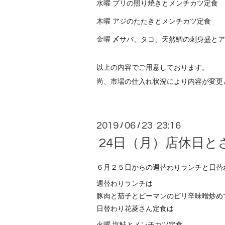
水曜 ブリの照り焼きとメンチカツ定食
木曜 アジのたたきとメンチカツ定食
金曜 〆サバ、タコ、天然鯛の刺身盛と
以上の内容でご用意しております。
尚、市場の仕入れ状況により内容が変更
2019
06
23 23:16
/
/
24日（月）店休日と
６月２５日からの週替わりランチと日替
週替わりランチは
豚肉と茄子とピーマンのピリ辛味噌炒め
日替わり花菱さん定食は
火曜 塩鮭とメンチカツ定食