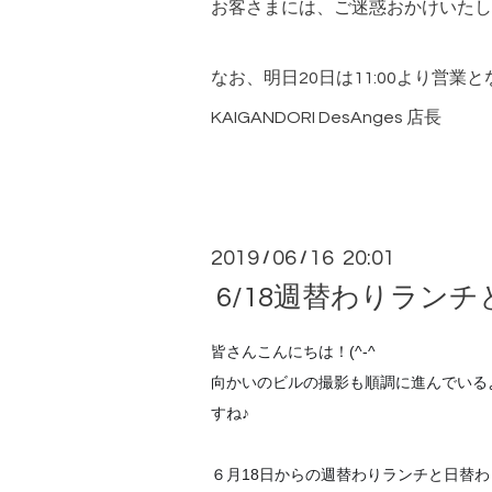
お客さまには、ご迷惑おかけいたし
なお、明日20日は11:00より営
KAIGANDORI DesAnges 店長
2019
06
16 20:01
/
/
6/18週替わりラン
皆さんこんにちは！(^-^
向かいのビルの撮影も順調に進んでいる
すね♪
６月18日からの週替わりランチと日替