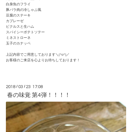
白身魚のフライ
豚バラ肉の冷しゃぶ風
豆腐のステーキ
カプレーゼ
ピクルスと生ハム
スパイシーポテトソテー
ミネストローネ
玉子のカナッペ
上記内容でご用意しております＼(^o^)／
お客様のご来店を心よりお待ちしております！
2018
/
03
/
23 17:08
春の味覚 第4弾！！！！