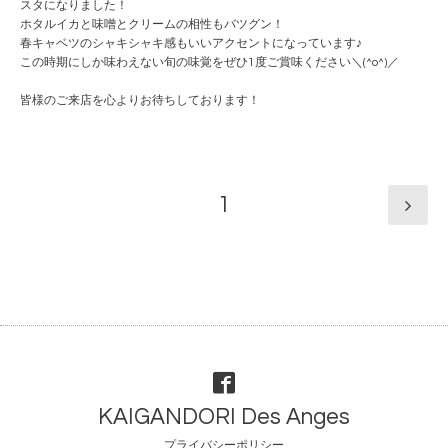
スタになりました！
ホタルイカと味噌とクリームの相性もバツグン！
春キャベツのシャキシャキ感もいいアクセントになってい
ます♪
この時期にしか味わえない旬の味覚をぜひ1度ご賞味くだ
さい＼(^o^)／
皆様のご来店を心よりお待ちしております！
1
KAIGANDORI Des Anges
プライバシーポリシー