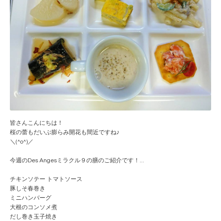
皆さんこんにちは！
桜の蕾もだいぶ膨らみ開花も間近ですね♪
＼(^o^)／
今週のDes Angesミラクル９の膳のご紹介です！
...
チキンソテー トマトソース
豚しそ春巻き
ミニハンバーグ
大根のコンソメ煮
だし巻き玉子焼き