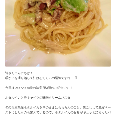
皆さんこんにちは！
暖かいを通り越して汗ばむくらいの陽気ですね！´皿`;
今日はDes Anges春の味覚 第3弾のご紹介です！
ホタルイカと春キャベツの味噌クリームパスタ
旬の兵庫県産ホタルイカをそのままはもちろんのこと、裏
ごしして濃縮ペー
ストにしたものも加えているので、ホタ
ルイカの旨みがギュッと詰まったパ