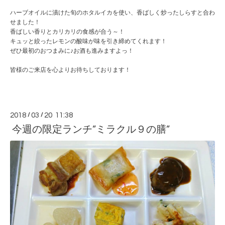
ハーブオイルに漬けた旬のホタルイカを使い、香ばしく炒
ったしらすと合わ
せました！
香ばしい香りとカリカリの食感が合う～！
キュッと絞ったレモンの酸味が味を引き締めてくれます！
ぜひ最初のおつまみに♪お酒も進みますよっ！
皆様のご来店を心よりお待ちしております！
2018
/
03
/
20 11:38
今週の限定ランチ”ミラクル９の膳”