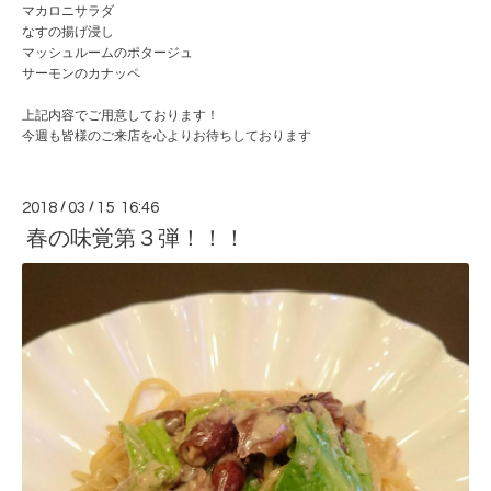
マカロニサラダ
なすの揚げ浸し
マッシュルームのポタージュ
サーモンのカナッペ
上記内容でご用意しております！
今週も皆様のご来店を心よりお待ちしております
2018
/
03
/
15 16:46
春の味覚第３弾！！！