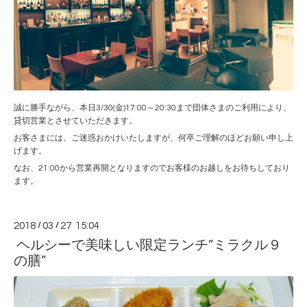
誠に勝手ながら、本日3/30(金)17:00～20:30まで団体さまのご利用により、
貸切営業とさせていただきます。
お客さまには、ご迷惑おかけいたしますが、何卒ご理解のほどお願い申し上
げます。
なお、21:00から営業再開となりますのでお客様のお越しをお待ちしており
ます。
2018
/
03
/
27 15:04
ヘルシーで美味しい限定ランチ”ミラクル９
の膳”