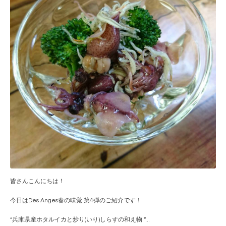
皆さんこんにちは！
今日はDes Anges春の味覚 第4弾のご紹介です！
“兵庫県産ホタルイカと炒り(いり)しらすの和え物 ”
...