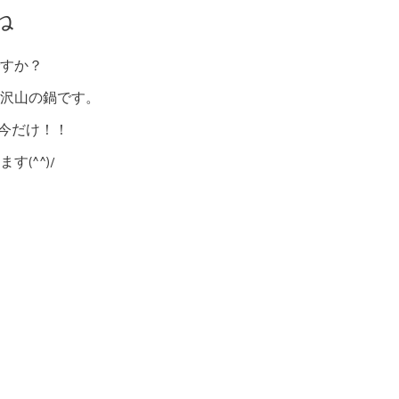
ね
すか？
沢山の鍋です。
は今だけ！！
(^^)/