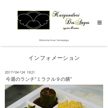
Welcome to our homepage
インフォメーション
2017
/
04
/
24 19:21
今週のランチ”ミラクル９の膳”