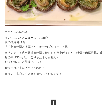
皆さんこんにちは！
夜のオススメメニューよりご紹介！
秋の味覚 第３弾！
『広島産牡蠣と肉厚どんこ椎茸のブルゴーニュ風』
当店の売り！広島尾道産牡蠣を秋らしく仕上げました！牡蠣と肉厚椎茸の旨
みのマリアージュ！こりゃたまりません♪
お酒も進むこと間違いなし！
ぜひ一度ご賞味下さい＼(^o^)／
皆様のご来店を心よりお待ちしております！