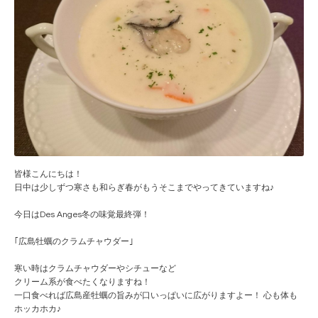
皆様こんにちは！
日中は少しずつ寒さも和らぎ春がもうそこまでやってきて
いますね♪
今日はDes Anges冬の味覚最終弾！
｢広島牡蠣のクラムチャウダー｣
寒い時はクラムチャウダーやシチューなど
クリーム系が食べたくなりますね！
一口食べれば広島産牡蠣の旨みが口いっぱいに広がります
よー！ 心も体も
ホッカホカ♪