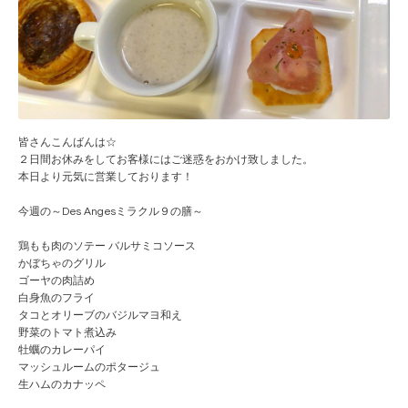
皆さんこんばんは☆
２日間お休みをしてお客様にはご迷惑をおかけ致しました
。
本日より元気に営業しております！
今週の～Des Angesミラクル９の膳～
鶏もも肉のソテー バルサミコソース
かぼちゃのグリル
ゴーヤの肉詰め
白身魚のフライ
タコとオリーブのバジルマヨ和え
野菜のトマト煮込み
牡蠣のカレーパイ
マッシュルームのポタージュ
生ハムのカナッペ