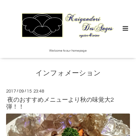
Welcome to our homepage
インフォメーション
2017
/
09
/
15 23:48
夜のおすすめメニューより秋の味覚大2
弾！！