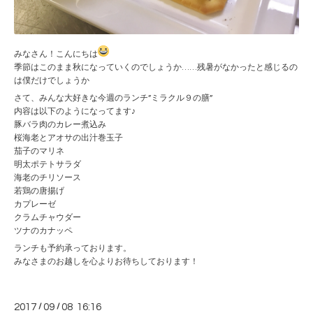
みなさん！こんにちは
季節はこのまま秋になっていくのでしょうか……残暑がなかったと感じるの
は僕だけでしょうか
さて、みんな大好きな今週のランチ”ミラクル９の膳”
内容は以下のようになってます♪
豚バラ肉のカレー煮込み
桜海老とアオサの出汁巻玉子
茄子のマリネ
明太ポテトサラダ
海老のチリソース
若鶏の唐揚げ
カプレーゼ
クラムチャウダー
ツナのカナッペ
ランチも予約承っております。
みなさまのお越しを心よりお待ちしております！
2017
/
09
/
08 16:16