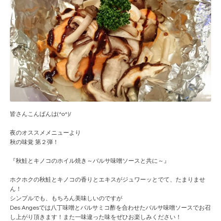
皆さんこんばんは(^o^)/
夜のオススメメニューより
秋の味覚 第２弾！
『秋鮭とキノコのホイル焼き～バルサ味噌ソースと共に～』
ホクホクの秋鮭とキノコの香りとエキスがジュワーッとで
て、たまりませ
ん！
シンプルでも、もちろん美味しいのですが
Des Angesでは八丁味噌とバルサミコ酢を合わせたバルサ
味噌ソースでお召
し上がり頂きます！また一味違った味を
ぜひお楽しみください！