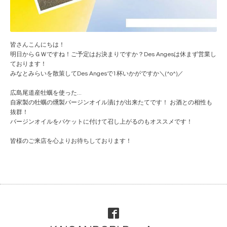
皆さんこんにちは！
明日からＧＷですね！ご予定はお決まりですか？Des Angesは休まず営業し
ております！
みなとみらいを散策してDes Angesで1杯いかがですか＼(^o^)／
広島尾道産牡蠣を使った
...
自家製の牡蠣の燻製バージンオイル漬けが出来たてです！
お酒との相性も
抜群！
バージンオイルをバケットに付けて召し上がるのもオスス
メです！
皆様のご来店を心よりお待ちしております！