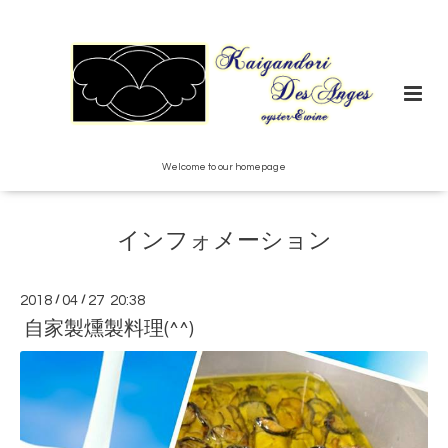
Welcome to our homepage
インフォメーション
2018
/
04
/
27 20:38
自家製燻製料理(^^)