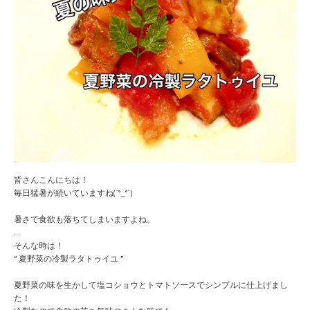
皆さんこんにちは！
毎日猛暑が続いていますね(´°_°`)
暑さで食欲も落ちてしまいますよね。
...
そんな時は！
“ 夏野菜の冷製ラタトゥイユ ”
夏野菜の味を生かして塩コショウとトマトソースでシンプ
ルに仕上げまし
た！