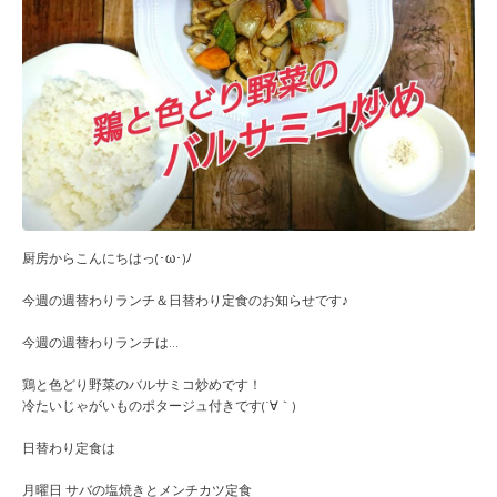
厨房からこんにちはっ(･ω･)ﾉ
今週の週替わりランチ＆日替わり定食のお知らせです♪
今週の週替わりランチは
...
鶏と色どり野菜のバルサミコ炒めです！
冷たいじゃがいものポタージュ付きです(´∀｀)
日替わり定食は
月曜日 サバの塩焼きとメンチカツ定食