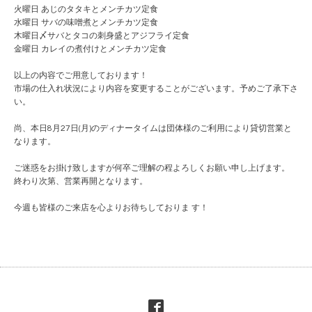
火曜日 あじのタタキとメンチカツ定食
水曜日 サバの味噌煮とメンチカツ定食
木曜日〆サバとタコの刺身盛とアジフライ定食
金曜日 カレイの煮付けとメンチカツ定食
以上の内容でご用意しております！
市場の仕入れ状況により内容を変更することがござい
ます。予めご了承下さ
い。
尚、本日8月27日(月)のディナータイムは団体様のご
利用により貸切営業と
なります。
ご迷惑をお掛け致しますが何卒ご理解の程よろしくお願い
申し上げます。
終わり次第、営業再開となります。
今週も皆様のご来店を心よりお待ちしておりま す！