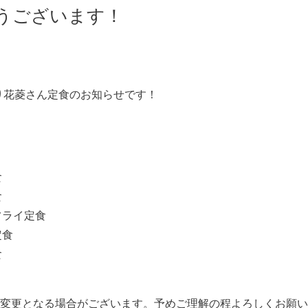
うございます！
)
わり花菱さん定食のお知らせです！
食
食
フライ定食
定食
食
が変更となる場合がございます。予めご理解の程よろしくお願い