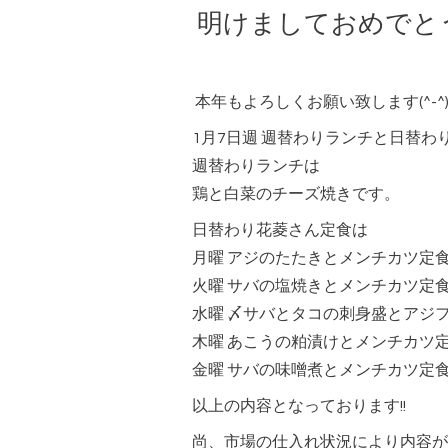
明けましておめでと
本年もよろしくお願い致します(^-^
1月7日週 週替わりランチと日替
週替わりランチは
鶏と白菜のチーズ焼きです。
日替わり花菱さん定食は
月曜 アジのたたきとメンチカツ定
火曜 サバの塩焼きとメンチカツ定
水曜 〆サバとタコの刺身盛とアジ
木曜 あこうの粕漬けとメンチカツ
金曜 サバの味噌煮とメンチカツ定
以上の内容となっております!!
尚、市場の仕入れ状況により内容