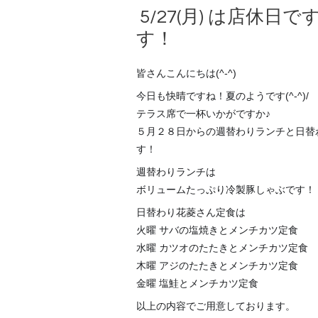
5/27(月) は店
す！
皆さんこんにちは(^-^)
今日も快晴ですね！夏のようです(^-^)/
テラス席で一杯いかがですか♪
５月２８日からの週替わりランチと日替
す！
週替わりランチは
ボリュームたっぷり冷製豚しゃぶです！
日替わり花菱さん定食は
火曜 サバの塩焼きとメンチカツ定食
水曜 カツオのたたきとメンチカツ定食
木曜 アジのたたきとメンチカツ定食
金曜 塩鮭とメンチカツ定食
以上の内容でご用意しております。