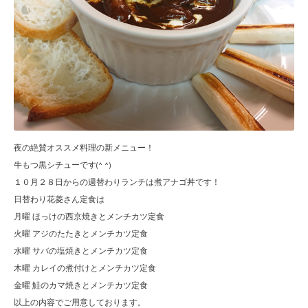
夜の絶賛オススメ料理の新メニュー！
牛もつ黒シチューです(^ ^)
１０月２８日からの週替わりランチは煮アナゴ丼です！
日替わり花菱さん定食は
月曜 ほっけの西京焼きとメンチカツ定食
火曜 アジのたたきとメンチカツ定食
水曜 サバの塩焼きとメンチカツ定食
木曜 カレイの煮付けとメンチカツ定食
金曜 鮭のカマ焼きとメンチカツ定食
以上の内容でご用意しております。