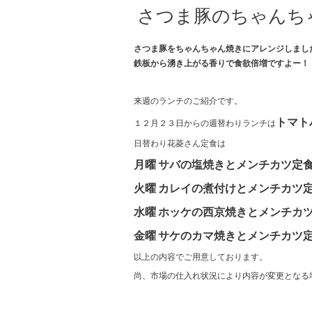
さつま豚のちゃんち
さつま豚をちゃんちゃん焼きにアレンジしまし
鉄板から湧き上がる香りで食欲倍増ですよー！
来週のランチのご紹介です。
トマト
１２月２３日からの週替わりランチは
日替わり花菱さん定食は
月曜 サバの塩焼きとメンチカツ定
火曜 カレイの煮付けとメンチカツ
水曜 ホッケの西京焼きとメンチカ
金曜 サケのカマ焼きとメンチカツ
以上の内容でご用意しております。
尚、市場の仕入れ状況により内容が変更となる