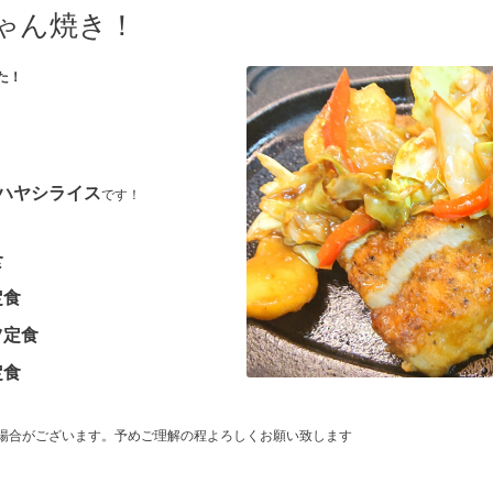
ゃん焼き！
た！
ハヤシライス
です！
食
定食
ツ定食
定食
場合がございます。予めご理解の程よろしくお願い致します