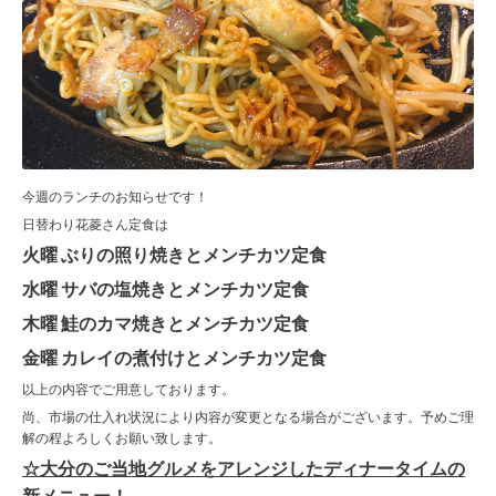
今週のランチのお知らせです！
日替わり花菱さん定食は
火曜 ぶりの照り焼きとメンチカツ定食
水曜 サバの塩焼きとメンチカツ定食
木曜 鮭のカマ焼きとメンチカツ定食
金曜 カレイの煮付けとメンチカツ定食
以上の内容でご用意しております。
尚、市場の仕入れ状況により内容が変更となる場合がございます。予めご理
解の程よろしくお願い致します。
☆大分のご当地グルメをアレンジしたディナータイムの