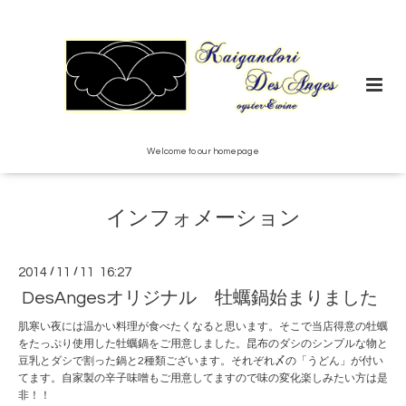
Welcome to our homepage
インフォメーション
2014
/
11
/
11 16:27
DesAngesオリジナル 牡蠣鍋始まりました
肌寒い夜には温かい料理が食べたくなると思います。そこで当店得意の牡蠣
をたっぷり使用した牡蠣鍋をご用意しました。昆布のダシのシンプルな物と
豆乳とダシで割った鍋と2種類ございます。それぞれ〆の「うどん」が付い
てます。自家製の辛子味噌もご用意してますので味の変化楽しみたい方は是
非！！