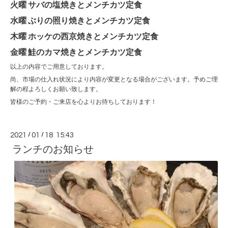
火曜 サバの塩焼きとメンチカツ定食
水曜 ぶりの照り焼きとメンチカツ定食
木曜 ホッケの西京焼きとメンチカツ定食
金曜 鮭のカマ焼きとメンチカツ定食
以上の内容でご用意しております。
尚、市場の仕入れ状況により内容が変更となる場合がございます。予めご理
解の程よろしくお願い致します。
皆様のご予約・ご来店を心よりお待ちしております！
2021
/
01
/
18 15:43
ランチのお知らせ