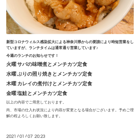
新型コロナウィルス感染拡大による神奈川県からの要請により時短営業をし
ていますが、ランチタイムは通常通り営業しています♪
今週のランチのお知らせです！
火曜 サバの味噌煮とメンチカツ定食
水曜 ぶりの照り焼きとメンチカツ定食
木曜 カレイの煮付けとメンチカツ定食
金曜 塩鮭とメンチカツ定食
以上の内容でご用意しております。
尚、市場の仕入れ状況により内容が変更となる場合がございます。予めご理
解の程よろしくお願い致します。
2021
/
01
/
07 20:23